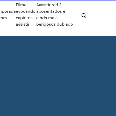
Filme
Assistir red 2
mporada
evocando
aposentados e
imm
espiritos
ainda mais
assistir
perigosos dublado