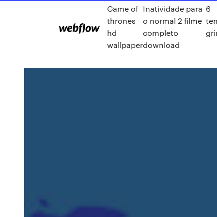
Game of
Inatividade para
6
thrones
o normal 2 filme
te
hd
completo
gr
wallpaper
download